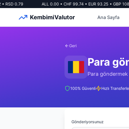
•
RSD
0.79
ALL
0.00
•
CHF
99.74
•
EUR
93.25
•
GBP
108.
KembimiValutor
Ana Sayfa
Geri
Para gö
Para göndermek içi
100% Güvenli
Hızlı Transferle
Gönderiyorsunuz