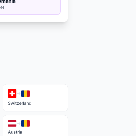
omania
ON
Switzerland
Austria