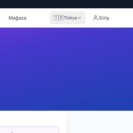
🇹🇷
Mağaza
Giriş
Türkçe