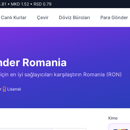
81
•
MKD
1.52
•
RSD
0.79
Canlı Kurlar
Çevir
Döviz Büroları
Para Gönder
nder
Romania
n en iyi sağlayıcıları karşılaştırın
Romania
(
RON
)
r
Lisanslı
Kime