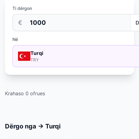
Ti dërgon
€
Në
Turqi
TRY
Krahaso 0 ofrues
Dërgo nga
→
Turqi