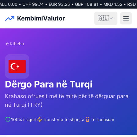
ALL
0.00
•
CHF
99.74
•
EUR
93.25
•
GBP
108.81
•
MKD
1.52
•
RSD
KembimiValutor
🇦🇱
Kthehu
Dërgo Para në
Turqi
Krahaso ofruesit më të mirë për të dërguar para
në
Turqi
(
TRY
)
100% i sigurt
Transferta të shpejta
Të licensuar