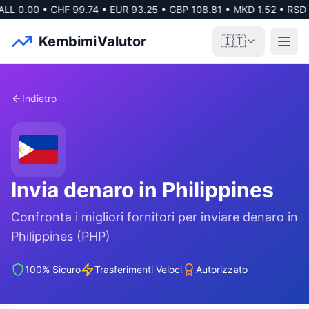
ALL
0.00
•
CHF
99.74
•
EUR
93.25
•
GBP
108.81
•
MKD
1.52
•
RSD
KembimiValutor
🇮🇹
Indietro
Invia denaro in
Philippines
Confronta i migliori fornitori per inviare denaro in
Philippines
(
PHP
)
100% Sicuro
Trasferimenti Veloci
Autorizzato