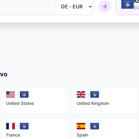
K
E
vo
United States
United Kingdom
France
Spain