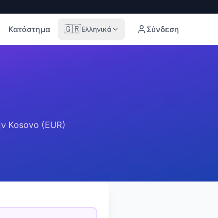
🇬🇷
Κατάστημα
Σύνδεση
Ελληνικά
ην
Kosovo
(
EUR
)