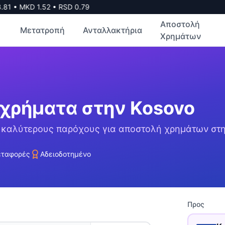
81
•
MKD
1.52
•
RSD
0.79
Αποστολή
Μετατροπή
Ανταλλακτήρια
Χρημάτων
 χρήματα στην
Kosovo
ς καλύτερους παρόχους για αποστολή χρημάτων στ
εταφορές
Αδειοδοτημένο
Προς