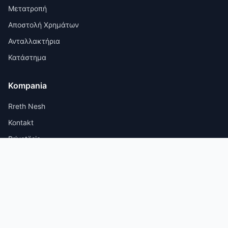
Μετατροπή
Αποστολή Χρημάτων
Ανταλλακτήρια
Κατάστημα
Kompania
Rreth Nesh
Kontakt
Privatësia
Kushtet
© 2026 KembimiValutor. Με επιφύλαξη παντός δικαιώματος.
Οι τιμές παρέχονται για ενημερωτικούς σκοπούς και δεν αποτελούν
οικονομική συμβουλή.