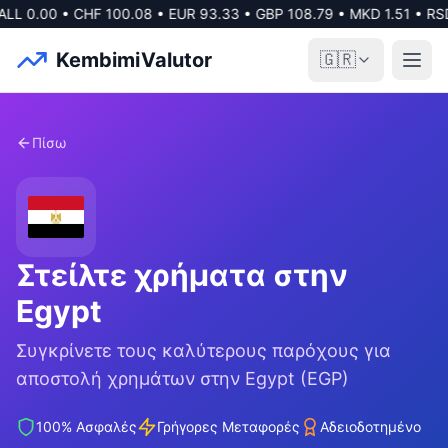
ALL
0.00
•
CHF
100.08
•
EUR
93.33
•
GBP
108.79
•
MKD
1.51
•
RS
KembimiValutor
🇬🇷
Πίσω
Στείλτε χρήματα στην
Egypt
Συγκρίνετε τους καλύτερους παρόχους για
αποστολή χρημάτων στην
Egypt
(
EGP
)
100% Ασφαλές
Γρήγορες Μεταφορές
Αδειοδοτημένο