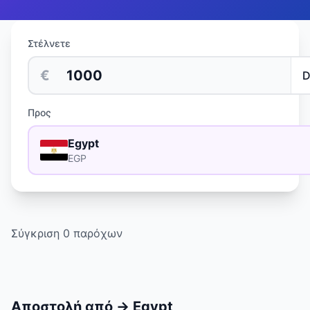
Στέλνετε
€
Προς
Egypt
EGP
Σύγκριση 0 παρόχων
Αποστολή από
→
Egypt