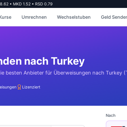
.62
•
MKD
1.52
•
RSD
0.79
Kurse
Umrechnen
Wechselstuben
Geld Sende
nden nach
Turkey
die besten Anbieter für Überweisungen nach
Turkey
(
eisungen
Lizenziert
Nach