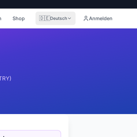
🇩🇪
n
Shop
Anmelden
Deutsch
TRY
)