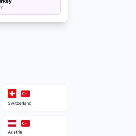
urkey
RY
Switzerland
Austria